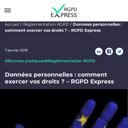
Accueil
ㅤ/ㅤ
Réglementation RGPD
ㅤ/ㅤ
Données personnelles :
comment exercer vos droits ? – RGPD Express
Solutions
Services
7 janvier 2019
Entreprise
#
Bonnes pratiques
#
Réglementation RGPD
Ressources
Données personnelles : comment
exercer vos droits ? – RGPD Express
Blog
Contactez-nous
Calculez votre score RGPD
Essai gratuit