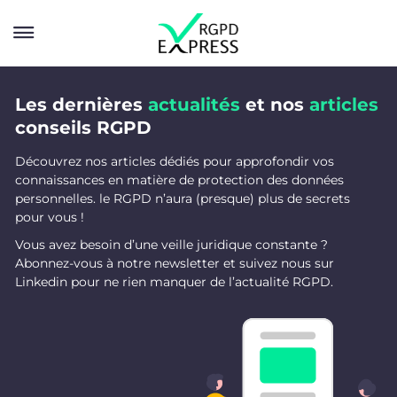
Les dernières
actualités
et nos
articles
Solutions
conseils RGPD
Services
Découvrez nos articles dédiés pour approfondir vos
connaissances en matière de protection des données
Entreprise
personnelles. le RGPD n’aura (presque) plus de secrets
pour vous !
Ressources
Vous avez besoin d’une veille juridique constante ?
Abonnez-vous à notre newsletter et suivez nous sur
Blog
Linkedin pour ne rien manquer de l’actualité RGPD.
Contactez-nous
Calculez votre score RGPD
Essai gratuit